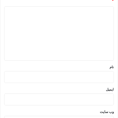
*
د
ی
د
گ
ا
ه
*
نام
ایمیل
وب‌ سایت