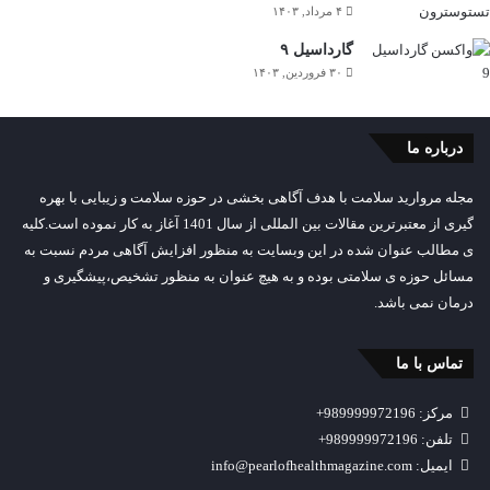
۴ مرداد, ۱۴۰۳
گارداسیل ۹
۳۰ فروردین, ۱۴۰۳
درباره ما
مجله مروارید سلامت با هدف آگاهی بخشی در حوزه سلامت و زیبایی با بهره
گیری از معتبرترین مقالات بین المللی از سال 1401 آغاز به کار نموده است.کلیه
ی مطالب عنوان شده در این وبسایت به منظور افزایش آگاهی مردم نسبت به
مسائل حوزه ی سلامتی بوده و به هیچ عنوان به منظور تشخیص،پیشگیری و
درمان نمی باشد.
تماس با ما
مرکز: 989999972196+
تلفن: 989999972196+
ایمیل: info@pearlofhealthmagazine.com