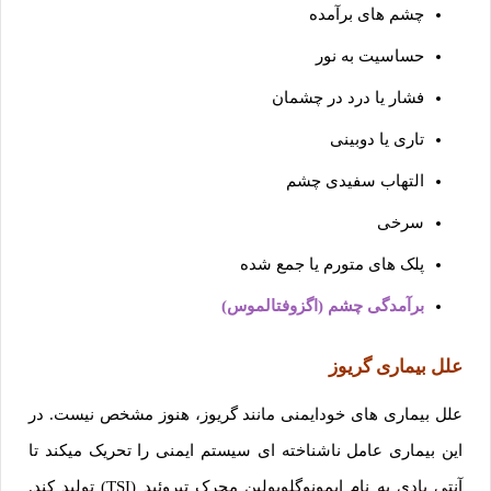
چشم های برآمده
حساسیت به نور
فشار یا درد در چشمان
تاری یا دوبینی
التهاب سفیدی چشم
سرخی
پلک های متورم یا جمع شده
برآمدگی چشم (اگزوفتالموس)
علل بیماری گریوز
علل بیماری های خودایمنی مانند گریوز، هنوز مشخص نیست. در
این بیماری عامل ناشناخته ای سیستم ایمنی را تحریک میکند تا
آنتی بادی به نام ایمونوگلوبولین محرک تیروئید (TSI) تولید کند.