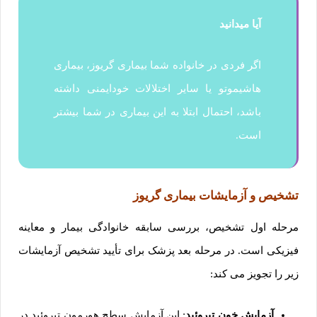
آیا میدانید
اگر فردی در خانواده شما بیماری گریوز، بیماری
هاشیموتو یا سایر اختلالات خودایمنی داشته
باشد، احتمال ابتلا به این بیماری در شما بیشتر
است.
تشخیص و آزمایشات بیماری گریوز
مرحله اول تشخیص، بررسی سابقه خانوادگی بیمار و معاینه
فیزیکی است. در مرحله بعد پزشک برای تأیید تشخیص آزمایشات
زیر را تجویز می کند:
آزمایش خون تیروئید
: این آزمایش سطح هورمون تیروئید در