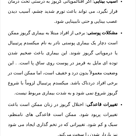
آسیب بینایی
: اگر افتالموپاتی گریوز به درستی تحت درمان
قرار نگیرد، می تواند باعث تورم شدید چشم، آسیب دیدن
عصب بینایی و حتی ناببینایی شود.
مشکلات پوستی
: برخی از افراد مبتلا به بیماری گریوز ممکن
است دچار یک بیماری پوستی نادر به نام میکسدم پرتیبیال
یا درموپاتی گریوز شوند. این بیماری باعث ضخیم شدن
توده ای مایل به قرمز در پوست روی ساق پا است. . این
وضعیت معمولاً بدون درد و خفیف است، اما ممکن است در
برخی افراد دردناک باشد. میکسدم پرتیبیال لزوماً با شروع
گریوز شروع نمی شود و به شدت بیماری مربوط نیست.
تغییرات قاعدگی
: اختلال گریوز در زنان ممکن است باعث
تغییرات پریود شود. ممکن است قاعدگی های نامنظم،
سبک و کم شود. تغییراتی که در تخم گذاری ایجاد می شود
نیز باردار شدن را سخت می‌کند.