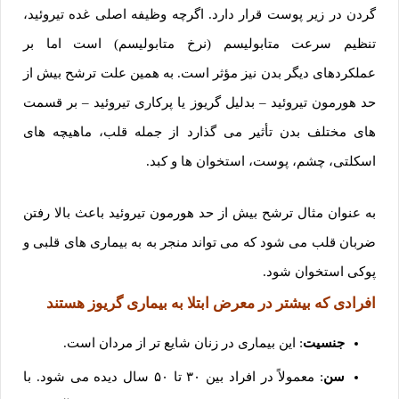
گردن در زیر پوست قرار دارد. اگرچه وظیفه اصلی غده تیروئید،
تنظیم سرعت متابولیسم (نرخ متابولیسم) است اما بر
عملکردهای دیگر بدن نیز مؤثر است. به همین علت ترشح بیش از
حد هورمون تیروئید – بدلیل گریوز یا پرکاری تیروئید – بر قسمت
های مختلف بدن تأثیر می گذارد از جمله قلب، ماهیچه های
اسکلتی، چشم، پوست، استخوان ها و کبد.
به عنوان مثال ترشح بیش از حد هورمون تیروئید باعث بالا رفتن
ضربان قلب می شود که می تواند منجر به به بیماری های قلبی و
پوکی استخوان شود.
افرادی که بیشتر در معرض ابتلا به بیماری گریوز هستند
جنسیت
: این بیماری در زنان شایع تر از مردان است.
سن
: معمولاً در افراد بین ۳۰ تا ۵۰ سال دیده می شود. با