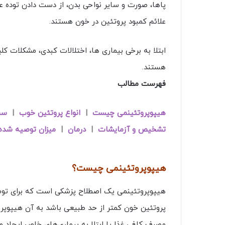
پاها، صورت و سایر نواحی بدن، از دست دادن توده 
علائم کمبود پروتئین در خون هستند.
ابتلا به برخی بیماری ها، اختلالات کبدی، مشکلات کل
هستند.
فهرست مطالب
هیپوپروتئینمی چیست
|
انواع پروتئین خوب
|
سط
تشخیص و آزمایشات
|
درمان
|
میزان توصیه شده
هیپوپروتئینمی چیست؟
هیپوپروتئینمی یک اصطلاح پزشکی است که برای توص
مصرف کافی غذا یا ابتلا به بیماری‌های خاص ایجاد م