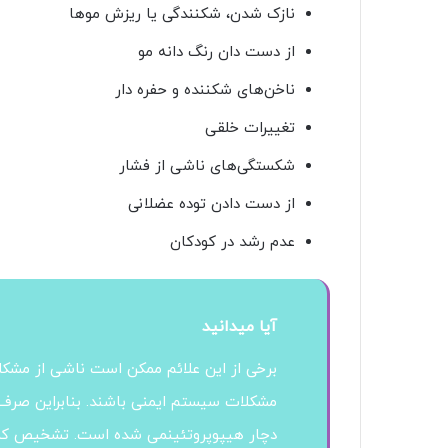
نازک شدن، شکنندگی یا ریزش موها
از دست دان رنگ دانه مو
ناخن‌های شکننده و حفره دار
تغییرات خلقی
شکستگی‌های ناشی از فشار
از دست دادن توده عضلانی
عدم رشد در کودکان
آیا میدانید
برخی از این علائم ممکن است ناشی از مشکل
مشکلات سیستم ایمنی باشند. بنابراین صرف د
دچار هیپوپروتئینمی شده است. تشخیص کمبو