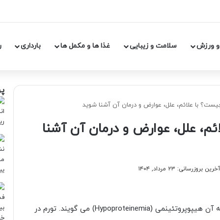
و ورزش
سلامت و زیبایی
غذا ها و مکمل ها
بارداری
ر
پر
ست؟ با علائم، علل، عوارض و درمان آن آشنا شوید
م، علل، عوارض و درمان آن آشنا
خرین بروزرسانی: ۲۳ مرداد, ۱۴۰۴
اگر سطح پروتئین در خون کمتر از حد طبیعی باشد به آن هیپوپروتئینمی (Hypoproteinemia) می گویند. تورم در