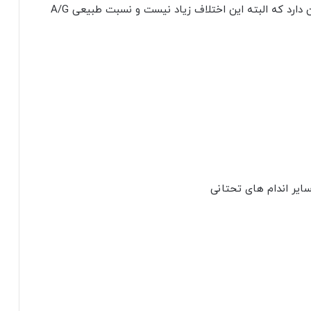
شود. به طور معمول، بدن آلبومین بیشتری از گلوبولین‌ دارد که البته این اختلاف زیاد نیست و نسبت طبیعی A/G
سایر اندام های تحتانی