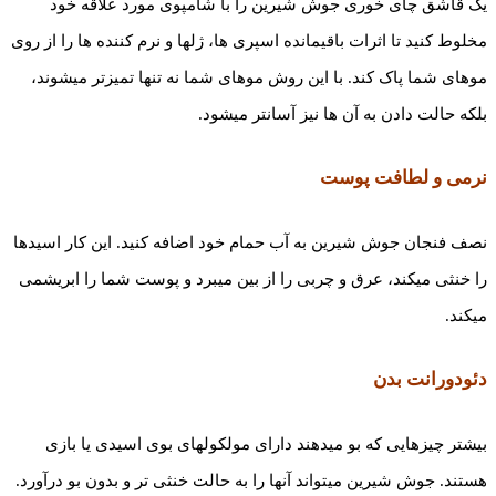
یک قاشق چای خوری جوش ­شیرین را با شامپوی مورد علاقه خود
مخلوط کنید تا اثرات باقیمانده اسپری­ ها، ژل­ها و نرم­ کننده ها را از روی
موهای شما پاک کند. با این روش موهای شما نه تنها تمیزتر می­شوند،
بلکه حالت دادن به آن ها نیز آسان­تر می­شود.
نرمی و لطافت پوست
نصف فنجان جوش ­شیرین به آب حمام خود اضافه کنید. این کار اسیدها
را خنثی می­کند، عرق و چربی را از بین می­برد و پوست شما را ابریشمی
میکند.
دئودورانت بدن
بیشتر چیزهایی که بو می­دهند دارای مولکول­های بوی اسیدی یا بازی
هستند. جوش شیرین می­تواند آنها را به حالت خنثی ­تر و بدون بو در­آورد.