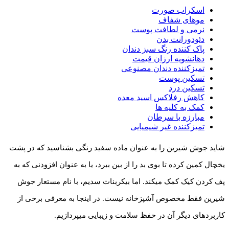
اسکراب صورت
موهای شفاف
نرمی و لطافت پوست
دئودورانت بدن
پاک­ کننده رنگ سبز دندان
دهانشویه ارزان قیمت
تمیزکننده دندان مصنوعی
تسکین پوست
تسکین درد
کاهش رفلاکس اسید معده
کمک به کلیه­ ها
مبارزه با سرطان
تمیز­کننده غیر شیمیایی
شاید جوش شیرین را به عنوان ماده سفید رنگی بشناسید که در پشت
یخچال کمین کرده تا بوی بد را از بین ببرد، یا به عنوان افزودنی که به
پف کردن کیک کمک می­کند. اما بی­کربنات سدیم، با نام مستعار جوش
شیرین فقط مخصوص آشپزخانه نیست. در اینجا به معرفی برخی از
کاربردهای دیگر آن در حفظ سلامت و زیبایی می­پردازیم.