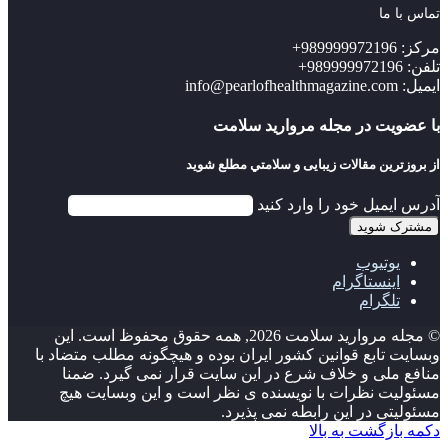
تماس با ما
مرکز: 989999972196+
تلفن: 989999972196+
ایمیل: info@pearlofhealthmagazine.com
با عضویت در مجله مروارید سلامت
از بروزترین مقالات زیبایی و سلامتي مطلع شوید
آدرس ایمیل خود را وارد کنید
یوتیوب
اینستاگرام
تلگرام
© مجله مروارید سلامت 2026, همه حقوق محفوظ است. این
وبسایت تابع قوانین کشور ایران بوده و هیچگونه مطلب متضاد با
منافع ملی و خلاف شرع در این سایت قرار نمی گیرد. ضمنا
مسئولیت نظرات با نویسنده ی نظر است و این وبسایت هیچ
مسئولیتی در این رابطه نمی پذیرد.
دکمه بازگشت به بالا