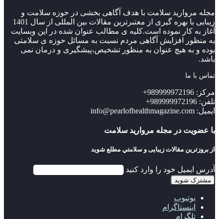
مجله مروارید سلامت با هدف آگاهی بخشی در حوزه سلامت و
زیبایی با بهره گیری از معتبرترین مقالات بین المللی از سال 1401
آغاز به کار نموده است.کلیه ی مطالب عنوان شده در این وبسایت
به منظور افزایش آگاهی مردم نسبت به مسائل حوزه ی سلامتی
بوده و به هیچ عنوان به منظور تشخیص،پیشگیری و درمان نمی
باشد.
تماس با ما
مرکز: 989999972196+
تلفن: 989999972196+
ایمیل: info@pearlofhealthmagazine.com
با عضویت در مجله مروارید سلامت
از بروزترین مقالات زیبایی و سلامتي مطلع شوید
آدرس ایمیل خود را وارد کنید
یوتیوب
اینستاگرام
تلگرام