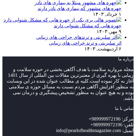
چهره های مشهور که بیماری های نادر دارند
۱ خرداد, ۱۴۰۳
چهره هایی که مشکل شنوایی دارند
۹ مهر, ۱۴۰۳
اثر سلبریتی و ترند جراحی های زیبایی
۶ اردیبهشت, ۱۴۰۳
درباره ما
مجله مروارید سلامت با هدف آگاهی بخشی در حوزه سلامت و
زیبایی با بهره گیری از معتبرترین مقالات بین المللی از سال 1401
آغاز به کار نموده است.کلیه ی مطالب عنوان شده در این وبسایت
به منظور افزایش آگاهی مردم نسبت به مسائل حوزه ی سلامتی
بوده و به هیچ عنوان به منظور تشخیص،پیشگیری و درمان نمی
باشد.
تماس با ما
مرکز: 989999972196+
تلفن: 989999972196+
ایمیل: info@pearlofhealthmagazine.com