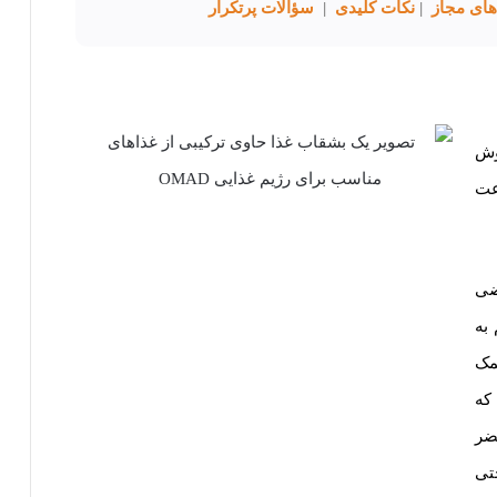
های مجاز
|
نکات کلیدی
|
سؤالات پرتکرار
OM) یک روش
ساس آن باید ۲۳ ساعت
ضی
به
مک
که
ضر
تی