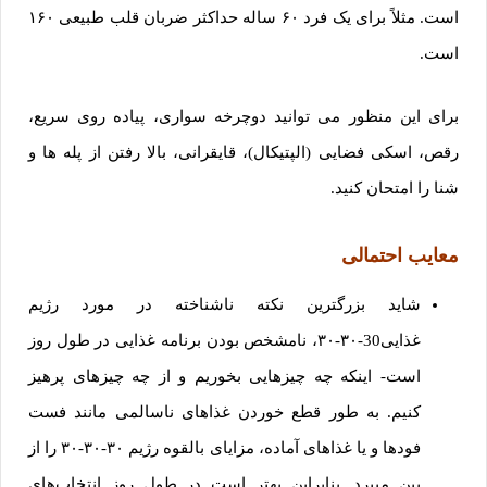
است. مثلاً برای یک فرد ۶۰ ساله حداکثر ضربان قلب طبیعی ۱۶۰
است.
برای این منظور می توانید دوچرخه سواری، پیاده روی سریع،
رقص، اسکی فضایی (الپتیکال)، قایقرانی، بالا رفتن از پله ها و
شنا را امتحان کنید.
معایب احتمالی
شاید بزرگترین نکته ناشناخته در مورد رژیم
غذایی30-۳۰-۳۰، نامشخص بودن برنامه غذایی در طول روز
است- اینکه چه چیزهایی بخوریم و از چه چیزهای پرهیز
کنیم. به طور قطع خوردن غذاهای ناسالمی مانند فست
فودها و یا غذاهای آماده، مزایای بالقوه رژیم ۳۰-۳۰-۳۰ را از
بین میبرد. بنابراین بهتر است در طول روز انتخاب‌های