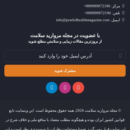
مرکز: 989999972196+
تلفن: 989999972196+
ایمیل: info@pearlofhealthmagazine.com
با عضویت در مجله مروارید سلامت
از بروزترین مقالات زیبایی و سلامتي مطلع شوید
© مجله مروارید سلامت 2026, همه حقوق محفوظ است. این وبسایت تابع
قوانین کشور ایران بوده و هیچگونه مطلب متضاد با منافع ملی و خلاف شرع در
این سایت قرار نمی گیرد. ضمنا مسئولیت نظرات با نویسنده ی نظر است و این