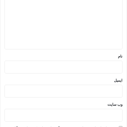
ی
د
گ
ا
ه
*
نام
ایمیل
وب‌ سایت