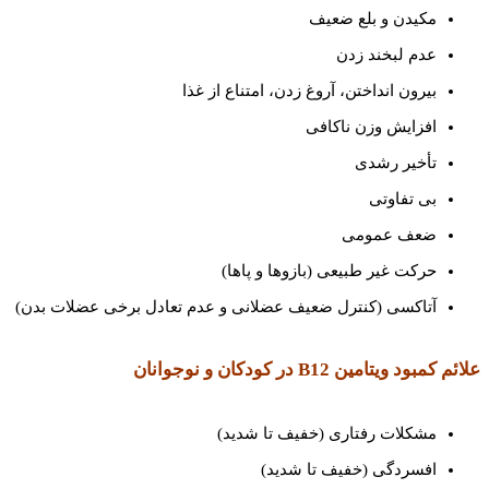
مکیدن و بلع ضعیف
عدم لبخند زدن
بیرون انداختن، آروغ زدن، امتناع از غذا
افزایش وزن ناکافی
تأخیر رشدی
بی تفاوتی
ضعف عمومی
حرکت غیر طبیعی (بازوها و پاها)
آتاکسی (کنترل ضعیف عضلانی و عدم تعادل برخی عضلات بدن)
علائم کمبود ویتامین
B12
در کودکان و نوجوانان
مشکلات رفتاری (خفیف تا شدید)
افسردگی (خفیف تا شدید)