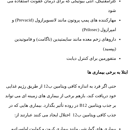
کلرامفنیکل، آنتی بیوتیکی که برای درمان عفونت استفاده می
شود
مهارکننده های پمپ پروتون مانند لانسوپرازول (Prevacid) و
امپرازول (Prilosec)
داروهای زخم معده مانند سایمتیدین (تاگامت) و فاموتیدین
(پپسید)
متفورمین برای کنترل دیابت
ابتلا به برخی بیماری ها
حتی اگر فرد به اندازه کافی ویتامین ب12 از طریق رژیم غذایی
خود دریافت کند، بازهم برخی از بیماری های زمینه ای می تواند
بر جذب ویتامین B12 در روده تأثیر بگذارد. بیماری هایی که در
جذب کافی ویتامین ب12 اختلال ایجاد می کنند عبارتند از:
بیماری های گوارشی مانند بیماری کرون و کولیت اولسراتیو