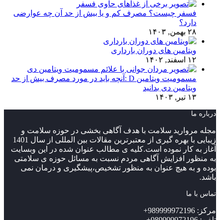
فسفر چیست؟ مصرف کم و یا بیش از حد آن چه عوارضی
دارد؟
۲۸ بهمن, ۱۴۰۳
ویتامین های دوران بارداری
۱۲ اسفند, ۱۴۰۲
مسمومیت ویتامین D :آنچه باید در مورد مصرف بیش از حد
ویتامین دی بدانید
۱۳ تیر, ۱۴۰۳
درباره ما
مجله مروارید سلامت با هدف آگاهی بخشی در حوزه سلامت و
زیبایی با بهره گیری از معتبرترین مقالات بین المللی از سال 1401
آغاز به کار نموده است.کلیه ی مطالب عنوان شده در این وبسایت
به منظور افزایش آگاهی مردم نسبت به مسائل حوزه ی سلامتی
بوده و به هیچ عنوان به منظور تشخیص،پیشگیری و درمان نمی
باشد.
تماس با ما
مرکز: 989999972196+
تلفن: 989999972196+