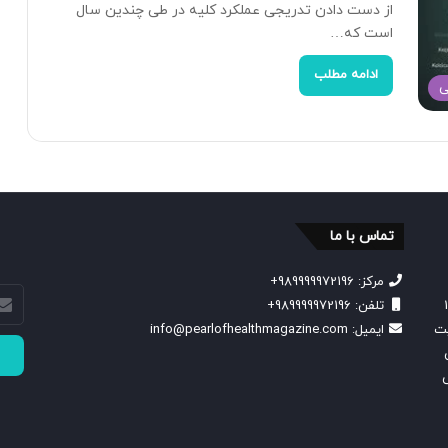
از دست دادن تدریجی عملکرد کلیه در طی چندین سال
است که…
ادامه مطلب
ی
تماس با ما
مرکز: 989999972196+
آدرس
از سال 1401
تلفن: 989999972196+
ایمیل
یت
ایمیل: info@pearlofhealthmagazine.com
خود
را
وارد
کنید