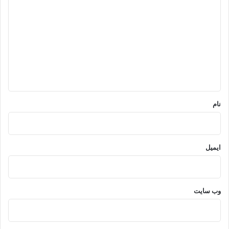
ی
د
گ
ا
ه
*
نام
ایمیل
وب‌ سایت